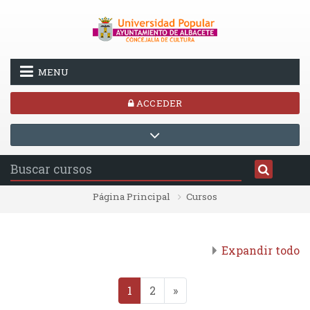
Salta al contenido principal
MENU
ACCEDER
Página Principal
Cursos
Expandir todo
(actual)
Siguiente página
1
2
»