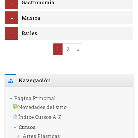
Gastronomía
Música
Bailes
(actual)
Siguiente página
1
2
»
Salta Navegación
Navegación
Página Principal
Novedades del sitio
Índice Cursos A-Z
Cursos
Artes Plásticas