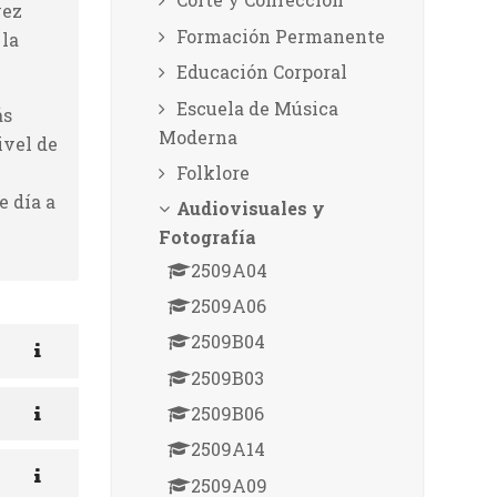
vez
Formación Permanente
 la
Educación Corporal
Escuela de Música
ás
Moderna
ivel de
Folklore
e día a
Audiovisuales y
Fotografía
2509A04
2509A06
2509B04
2509B03
2509B06
2509A14
2509A09