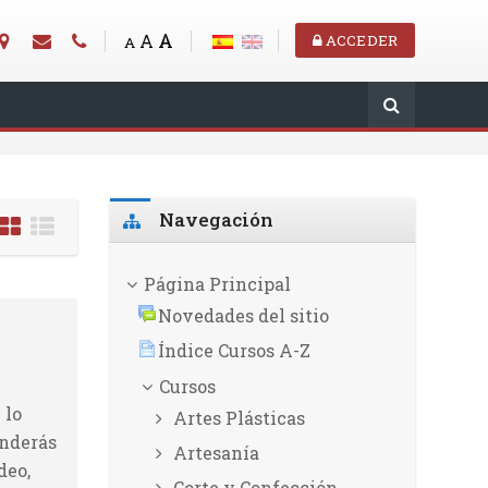
A
A
ACCEDER
A
Salta Navegación
Navegación
Página Principal
Novedades del sitio
Índice Cursos A-Z
Cursos
 lo
Artes Plásticas
enderás
Artesanía
deo,
Corte y Confección