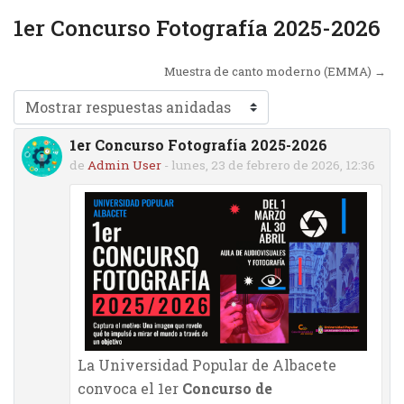
1er Concurso Fotografía 2025-2026
Muestra de canto moderno (EMMA) →
Mostrar modo
1er Concurso Fotografía 2025-2026
Número de respuestas: 0
de
Admin User
-
lunes, 23 de febrero de 2026, 12:36
La Universidad Popular de Albacete
convoca el 1er
Concurso de