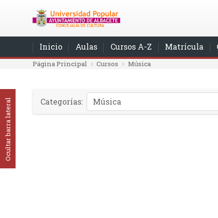
Salta al contenido principal
Inicio
Aulas
Cursos A-Z
Matrícula
Página Principal
Cursos
Música
Categorías:
Ocultar barra lateral