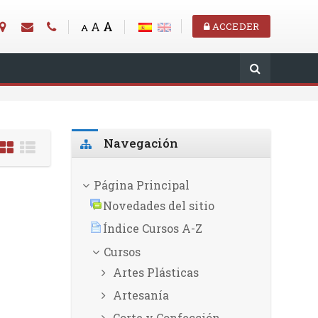
A
A
ACCEDER
A
Salta Navegación
Navegación
Página Principal
Novedades del sitio
Índice Cursos A-Z
Cursos
Artes Plásticas
Artesanía
Corte y Confección