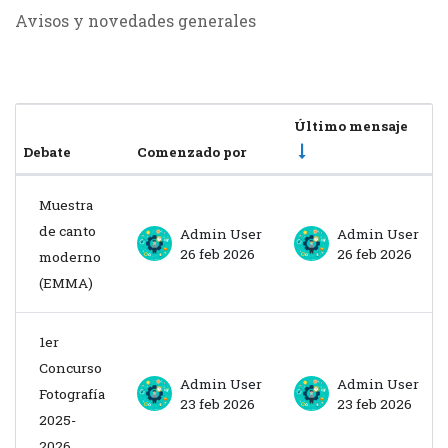
Avisos y novedades generales
Último mensaje
Debate
Comenzado por
Estado
Mostrando 2 de 2 discusiones
Muestra
de canto
Admin User
Admin User
26 feb 2026
26 feb 2026
moderno
(EMMA)
1er
Concurso
Admin User
Admin User
Fotografía
23 feb 2026
23 feb 2026
2025-
2026